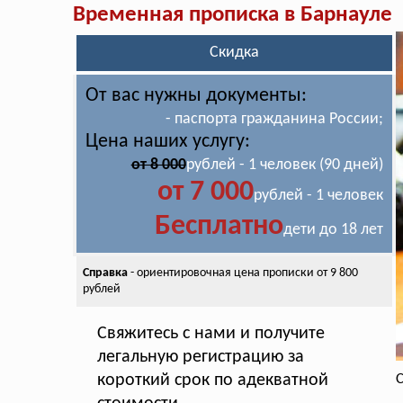
Временная прописка в Барнауле
Скидка
От вас нужны документы:
- паспорта гражданина России;
Цена наших услугу:
от 8 000
рублей - 1 человек (90 дней)
от 7 000
рублей - 1 человек
Бесплатно
дети до 18 лет
Справка
- ориентировочная цена
прописки от 9 800
рублей
Свяжитесь с нами и получите
легальную регистрацию за
короткий срок по адекватной
С