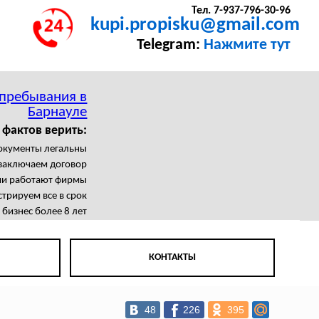
Тел. 7-937-796-30-96
kupi.propisku@gmail.com
Telegram:
Нажмите тут
 пребывания в
Барнауле
 фактов верить:
документы легальны
заключаем договор
ми работают фирмы
трируем все в срок
бизнес более 8 лет
КОНТАКТЫ
48
226
395