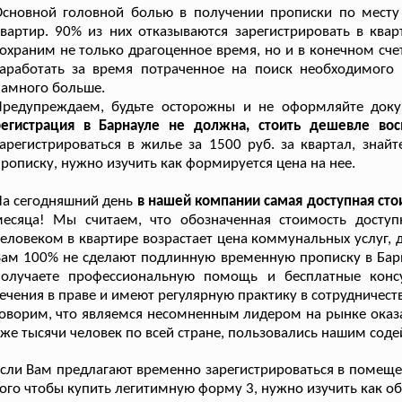
Основной головной болью в получении прописки по месту
вартир. 90% из них отказываются зарегистрировать в ква
охраним не только драгоценное время, но и в конечном сче
заработать за время потраченное на поиск необходимого
амного больше.
Предупреждаем, будьте осторожны и не оформляйте доку
регистрация в Барнауле не должна, стоить дешевле вос
арегистрироваться в жилье за 1500 руб. за квартал, знай
рописку, нужно изучить как формируется цена на нее.
а сегодняшний день
в нашей компании самая доступная ст
месяца! Мы считаем, что обозначенная стоимость досту
еловеком в квартире возрастает цена коммунальных услуг, д
ам 100% не сделают подлинную временную прописку в Барн
получаете профессиональную помощь и бесплатные консу
ечения в праве и имеют регулярную практику в сотрудничес
оворим, что являемся несомненным лидером на рынке оказан
же тысячи человек по всей стране, пользовались нашим соде
сли Вам предлагают временно зарегистрироваться в помещен
ого чтобы купить легитимную форму 3, нужно изучить как обр