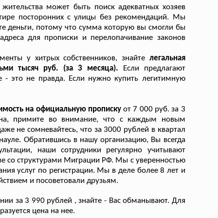
 жительства может быть поиск адекватных хозяев
ртире посторонних с улицы без рекомендаций. Мы
те деньги, потому что сумма которую вы смогли бы
 адреса для прописки и перелопачивание законов
менты у хитрых собственников, знайте
легальная
ьми тысяч руб. (за 3 месяца).
Если предлагают
те - это не правда. Если нужно купить легитимную
оимость на официальную прописку
от 7 000 руб. за 3
пна, примите во внимание, что с каждым новым
аже не сомневайтесь, что за 3000 рублей в квартал
ауле. Обратившись в нашу организацию, Вы всегда
льтации, наши сотрудники регулярно учитывают
тве со структурами Миграции РФ. Мы с уверенностью
ия услуг по регистрации. Мы в деле более 8 лет и
йствием и посоветовали друзьям.
ии за 3 990 рублей , знайте - Вас обманывают. Для
азуется цена на нее.